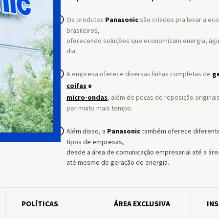
Os produtos
Panasonic
são criados pra levar a ec
brasileiros,
oferecendo soluções que economizam energia, água 
dia.
A empresa oferece diversas linhas completas de
g
coifas
e
micro-ondas
, além de peças de reposição origina
por muito mais tempo.
Além disso, a
Panasonic
também oferece diferent
tipos de empresas,
desde a área de comunicação empresarial até a área
até mesmo de geração de energia.
POLÍTICAS
ÁREA EXCLUSIVA
IN