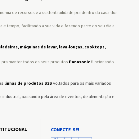
onomia de recursos e a sustentabilidade pra dentro da casa dos
e tempo, facilitando a sua vida e fazendo parte do seu dia a
eladeiras
,
máquinas de lavar
,
lava-louças
,
cooktops
,
is pra manter todos os seus produtos
Panasonic
funcionando
es
linhas de produtos B2B
voltados para os mais variados
 industrial, passando pela área de eventos, de alimentação e
STITUCIONAL
CONECTE-SE!