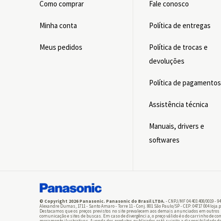
Como comprar
Fale conosco
Minha conta
Política de entregas
Meus pedidos
Política de trocas e
devoluções
Política de pagamento
Assistência técnica
Manuais, drivers e
softwares
© Copyright 2026 Panasonic. Panasonic do Brasil LTDA.
- CNPJ/MF 04.403.408/0019 - 94
Alexandre Dumas, 1711 - Santo Amaro - Torre 11 - Conj. 801 São Paulo/SP - CEP: 04717 004 loja
Destacamos que os preços previstos no site prevalecem aos demais anunciados em outros
comunicação e sites de buscas. Em caso de divergênci a, o preço válido é o do carrinho de 
meramente ilustrativas. A venda dos produtos publicados está sujeita a disponibilidade de