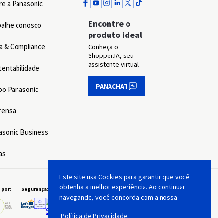
re a Panasonic
Encontre o
balhe conosco
produto ideal
ca & Compliance
Conheça o
Shopper.IA, seu
assistente virtual
tentabilidade
PANACHAT
po Panasonic
rensa
asonic Business
as
Este site usa Cookies para garantir que você
obtenha a melhor experiência. Ao continuar
 por:
Segurança:
Plataforma:
navegando, você concorda com a nossa
Política de Privacidade.