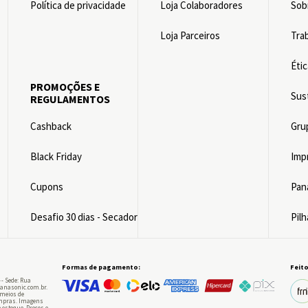
Política de privacidade
Loja Colaboradores
Sob
Loja Parceiros
Tra
Éti
PROMOÇÕES E
Sus
REGULAMENTOS
s
Cashback
Gru
Black Friday
Imp
Cupons
Pan
Desafio 30 dias - Secador
Pilh
Formas de pagamento:
Feito
 - Sede: Rua
.panasonic.com.br.
 meios de
compras. Imagens
 estoque. Preços e