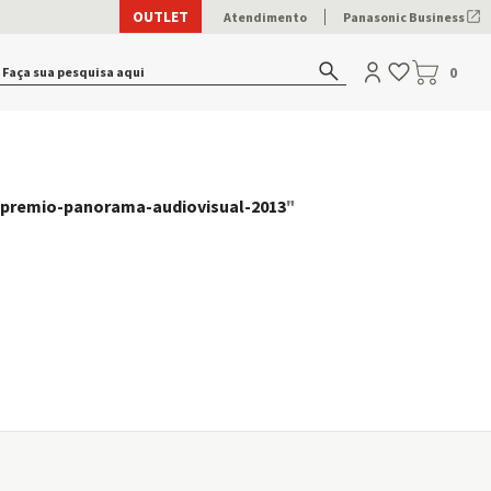
OUTLET
Atendimento
Panasonic Business
Faça sua pesquisa aqui
0
-premio-panorama-audiovisual-2013
"