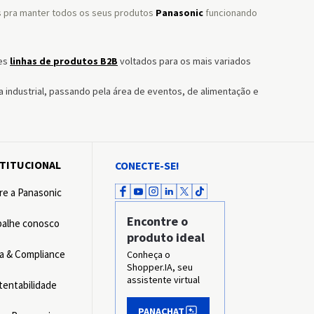
is pra manter todos os seus produtos
Panasonic
funcionando
es
linhas de produtos B2B
voltados para os mais variados
 industrial, passando pela área de eventos, de alimentação e
STITUCIONAL
CONECTE-SE!
re a Panasonic
Encontre o
balhe conosco
produto ideal
ca & Compliance
Conheça o
Shopper.IA, seu
assistente virtual
tentabilidade
PANACHAT