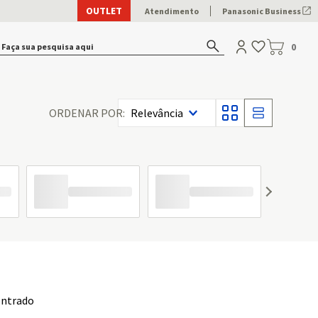
OUTLET
Atendimento
Panasonic Business
Faça sua pesquisa aqui
0
Relevância
ntrado