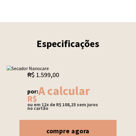
Especificações
R$
1
.
599
,
00
de
A calcular
por:
R$
ou em
12
x de
R$
108
,
25
sem juros
no cartão
compre agora