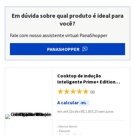
Em dúvida sobre qual produto é ideal para
você?
Fale com nosso assistente virtual PanaShopper
PANASHOPPER
Cooktop de indução
Inteligente Prime+ Edition
Panasonic Flex Zone Black
(1)
Glass - KY-T937XLRPK
A calcular
-
9%
em até
12
x
R$
1
.
833
,
25
sem juros
•
Genius Sensor
•
Flexzone