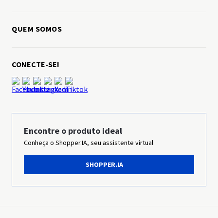
Black Friday
Loja Colaboradores
Cupons
QUEM SOMOS
Loja Parceiros
Desafio 30 dias - Secador
Sobre a Panasonic
CONECTE-SE!
Trabalhe conosco
Ética & Compliance
Sustentabilidade
Grupo Panasonic
Encontre o produto ideal
Conheça o Shopper.IA, seu assistente virtual
Imprensa
SHOPPER.IA
Panasonic Business
Pilhas