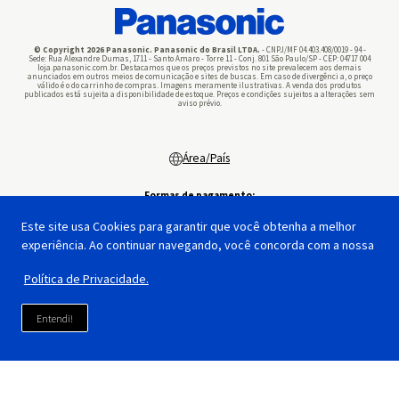
© Copyright 2026 Panasonic. Panasonic do Brasil LTDA.
- CNPJ/MF 04.403.408/0019 - 94 -
Sede: Rua Alexandre Dumas, 1711 - Santo Amaro - Torre 11 - Conj. 801 São Paulo/SP - CEP: 04717 004
loja.panasonic.com.br. Destacamos que os preços previstos no site prevalecem aos demais
anunciados em outros meios de comunicação e sites de buscas. Em caso de divergênci a, o preço
válido é o do carrinho de compras. Imagens meramente ilustrativas. A venda dos produtos
publicados está sujeita a disponibilidade de estoque. Preços e condições sujeitos a alterações sem
aviso prévio.
Área/País
Formas de pagamento:
Este site usa Cookies para garantir que você obtenha a melhor
experiência. Ao continuar navegando, você concorda com a nossa
Segurança:
Feito por:
Política de Privacidade.
Entendi!
Plataforma: