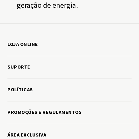
geração de energia.
LOJA ONLINE
Como comprar
SUPORTE
Minha conta
Fale conosco
Meus pedidos
POLÍTICAS
Política de entregas
Política de trocas e devoluções
Política de privacidade
PROMOÇÕES E REGULAMENTOS
Política de pagamentos
Política de cookies
Assistência técnica
Cashback
Manuais, drivers e softwares
ÁREA EXCLUSIVA