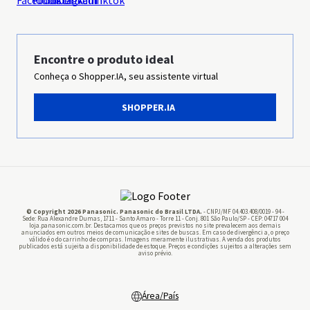
Ética & Compliance
Sustentabilidade
Grupo Panasonic
Encontre o produto ideal
Conheça o Shopper.IA, seu assistente virtual
Imprensa
SHOPPER.IA
Panasonic Business
Pilhas
© Copyright 2026 Panasonic. Panasonic do Brasil LTDA.
- CNPJ/MF 04.403.408/0019 - 94 -
Sede: Rua Alexandre Dumas, 1711 - Santo Amaro - Torre 11 - Conj. 801 São Paulo/SP - CEP: 04717 004
loja.panasonic.com.br. Destacamos que os preços previstos no site prevalecem aos demais
anunciados em outros meios de comunicação e sites de buscas. Em caso de divergênci a, o preço
válido é o do carrinho de compras. Imagens meramente ilustrativas. A venda dos produtos
publicados está sujeita a disponibilidade de estoque. Preços e condições sujeitos a alterações sem
aviso prévio.
Área/País