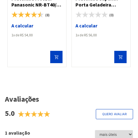
Panasonic NR-BT40/
Porta Geladeira
NR-BT41/ NR-BT42/
Panasonic NR-BB53
(8)
(0)
NR-BT43
A calcular
A calcular
1
R$
54
,
00
1
R$
56
,
00
Avaliações
5.0
QUERO AVALIAR
1 avaliação