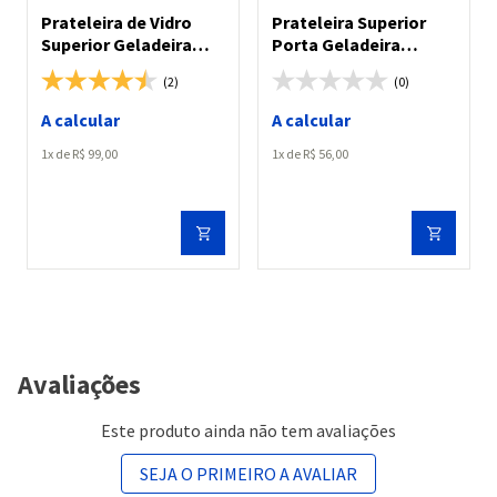
Prateleira de Vidro
Prateleira Superior
Superior Geladeira
Porta Geladeira
Panasonic NR-BB51/
Panasonic NR-BB53
(2)
(0)
NR-BB52/ NR-BB53/
NR-BB71
A calcular
A calcular
1
R$
99
,
00
1
R$
56
,
00
Avaliações
Este produto ainda não tem avaliações
SEJA O PRIMEIRO A AVALIAR