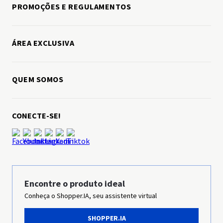
PROMOÇÕES E REGULAMENTOS
Política de pagamentos
Política de cookies
Assistência técnica
Cashback
Manuais, drivers e softwares
ÁREA EXCLUSIVA
Black Friday
Loja Colaboradores
Cupons
QUEM SOMOS
Loja Parceiros
Desafio 30 dias - Secador
Sobre a Panasonic
CONECTE-SE!
Trabalhe conosco
Ética & Compliance
Sustentabilidade
Grupo Panasonic
Encontre o produto ideal
Conheça o Shopper.IA, seu assistente virtual
Imprensa
SHOPPER.IA
Panasonic Business