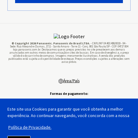
Pilhas
© Copyright 2026 Panasonic. Panasonic do Brasil LTDA.
- CNPJ/MF 04.403.408/0019 - 94 -
Sede: Rua Alexandre Dumas, 1711 - Santo Amaro - Torre 11 - Conj. 801 São Paulo/SP - CEP: 04717 004
loja.panasonic.com.br. Destacamos que os preços previstos no site prevalecem aos demais
anunciados em outros meios de comunicação e sites de buscas. Em caso de divergênci a, o preço
válido é o do carrinho de compras. Imagens meramente ilustrativas. A venda dos produtos
publicados está sujeita a disponibilidade de estoque. Preços e condições sujeitos a alterações sem
aviso prévio.
Área/País
Formas de pagamento:
Este site usa Cookies para garantir que você obtenha a melhor
experiência. Ao continuar navegando, você concorda com a nossa
Segurança:
Feito por:
Política de Privacidade.