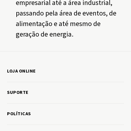
empresarial até a área industrial,
passando pela área de eventos, de
alimentação e até mesmo de
geração de energia.
LOJA ONLINE
Como comprar
SUPORTE
Minha conta
Fale conosco
Meus pedidos
POLÍTICAS
Política de entregas
Política de trocas e devoluções
Política de privacidade