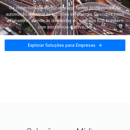
Da conectividade corporativa aos fornos profissionais, da
automação industrial às soluções em energia. Descubra como
a Panasonic atende às demandas do mercado B2B brasileiro
com excelência e inovação.
Explorar Soluções para Empresas
100+
5
Global
ANOS DE INOVAÇÃO
SEGMENTOS B2B
SUPORTE TÉCNICO