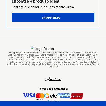
Encontre o produto ideal
Grupo Panasonic
Conheça o Shopper.IA, seu assistente virtual
Imprensa
SHOPPER.IA
Panasonic Business
Pilhas
© Copyright 2026 Panasonic. Panasonic do Brasil LTDA.
- CNPJ/MF 04.403.408/0019 - 94 -
Sede: Rua Alexandre Dumas, 1711 - Santo Amaro - Torre 11 - Conj. 801 São Paulo/SP - CEP: 04717 004
loja.panasonic.com.br. Destacamos que os preços previstos no site prevalecem aos demais
anunciados em outros meios de comunicação e sites de buscas. Em caso de divergênci a, o preço
válido é o do carrinho de compras. Imagens meramente ilustrativas. A venda dos produtos
publicados está sujeita a disponibilidade de estoque. Preços e condições sujeitos a alterações sem
aviso prévio.
Área/País
Formas de pagamento: