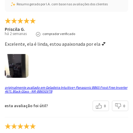
Tipo de Pés
Resumo gerado por I.A. com base nas avaliações dos clientes
Estabilizador
Subcategoria
Priscila G.
Bottom Freezer
há 2 semanas
comprador verificado
Quantidade de Prateleiras na Porta do
Excelente, ela é linda, estou apaixonada por ela 💕
Refrigerador
2
Dispenser de Água na Porta
Não
Peso com embalagem
originalmente avaliado em Geladeira Intuitive+ Panasonic BB65 Frost Free Inverter
82kg
467L Black Glass - NR-BB65GV7B
Capacidade do tanque de água para gelo
esta avaliação foi útil?
0
0
automático
Não
Capacidade do Dispenser de Gelo
Não