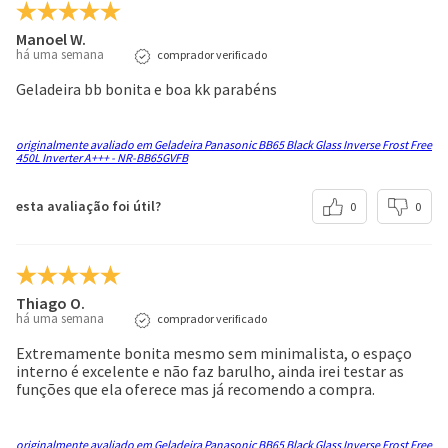
Não
Manoel W.
Prateleiras
há uma semana
comprador verificado
3 (Vidro Temperado)
Geladeira bb bonita e boa kk parabéns
Quantidade de Prateleiras na Porta do Freezer
Não
originalmente avaliado em Geladeira Panasonic BB65 Black Glass Inverse Frost Free
450L Inverter A+++ - NR-BB65GVFB
Dimensões (LxAxP)
694x1853x745 mm
esta avaliação foi útil?
0
0
Dimensões com embalagem (LxAxP)
737x1914x799 mm
Voltagem
Thiago O.
127V/60Hz - 220V/60Hz
há uma semana
comprador verificado
Iluminação
Extremamente bonita mesmo sem minimalista, o espaço
interno é excelente e não faz barulho, ainda irei testar as
LED
funções que ela oferece mas já recomendo a compra.
Consumo de energia
28,8 kWh/mês
originalmente avaliado em Geladeira Panasonic BB65 Black Glass Inverse Frost Free