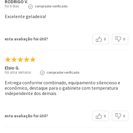
RODRIGO V.
há 6 dias
comprador verificado
Garantia
Excelente geladeira!
12 meses
Wine Rack
Não
esta avaliação foi útil?
0
0
Fresh Freezer
Sim
Painel de controle
Elsio G.
há uma semana
comprador verificado
Eletrônico
Entrega conforme combinado, equipamento silencioso e
Quick Ice Making e Auto Ice Clean
econômico, destaque para o gabinete com temperatura
Não
independente dos demais
Controle de Temperatura do Refrigerador
Interno
esta avaliação foi útil?
Não
0
0
Luz indicadora de troca do filtro