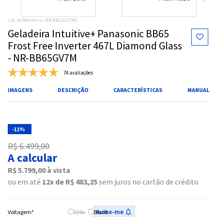
Cód. de Referência
:
NR-BB65GV7MC
Geladeira Intuitive+ Panasonic BB65
Frost Free Inverter 467L Diamond Glass
- NR-BB65GV7M
74 avaliações
IMAGENS
DESCRIÇÃO
CARACTERÍSTICAS
MANUAL
-
11%
R$
6
.
499
,
00
A calcular
R$
5
.
799
,
00
à vista
ou em até
12
R$
483
,
25
sem juros no cartão de crédito
220v
Bivolt