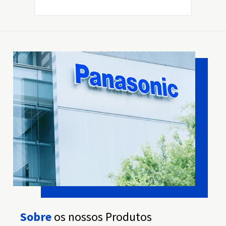
115W
Potência de Degelo
180W
Material do painel da porta
Vidro Temperado
Porta reversível
Não
Peso
79kg
Dispenser de Gelo na Porta
Não
Ag Clean
Não
Sobre
os nossos Produtos
Prime Fresh