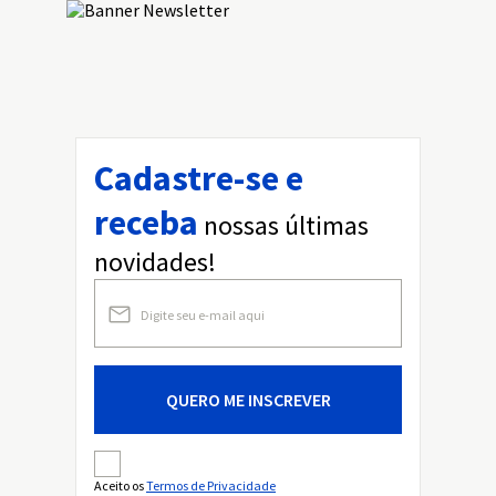
Drink Cooler
Sim
Turbo Freezer
Sim
Funções Pré-Programadas
Cadastre-se e
Viagem, Festa e Compras
receba
nossas últimas
Ice Twister
Sim
novidades!
Porta Latas
Não
Acessórios
-
QUERO ME INSCREVER
Prateleira Retrátil
1
Aceito os
Termos de Privacidade
Potência de Operação (W)