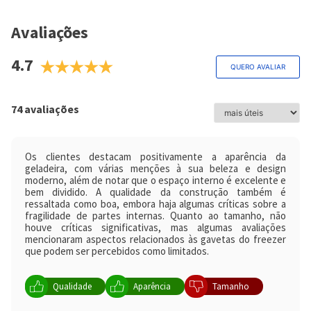
Trava Painel
Avaliações
Sim
4.7
Capacidade Útil da Gaveta Prime Fresh (L)
QUERO AVALIAR
Não aplicável
Capacidade útil do refrigerador
74 avaliações
301L
Porta Ovos
Os clientes destacam positivamente a aparência da
Sim
geladeira, com várias menções à sua beleza e design
moderno, além de notar que o espaço interno é excelente e
Quantidade de Gavetas no Refrigerador
bem dividido. A qualidade da construção também é
ressaltada como boa, embora haja algumas críticas sobre a
2
fragilidade de partes internas. Quanto ao tamanho, não
houve críticas significativas, mas algumas avaliações
Quantidade de Gavetas no Freezer
mencionaram aspectos relacionados às gavetas do freezer
que podem ser percebidos como limitados.
3
Sistema de Refrigeração
Qualidade
Aparência
Tamanho
Serpentina com fluido R600a