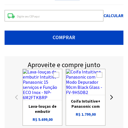
COMPRAR
Aproveite e compre junto
Coifa Intuitive+
Lava-louças de
Panasonic com
embutir
Modo Depurador
R$
1
.
799
,
00
Intuitive+
90cm Black Glass
R$
5
.
699
,
00
Panasonic 15
- FV-9HSDB2
serviços e