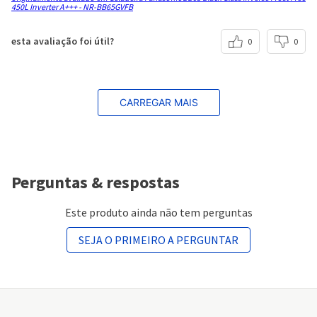
450L Inverter A+++ - NR-BB65GVFB
Quantidade de Portas
2
esta avaliação foi útil?
0
0
Inverter
Sim
CARREGAR MAIS
SmartSense/Econavi
Sim
Vitamin Power/Vitamin Safe
Não
Perguntas & respostas
Recursos
Este produto ainda não tem perguntas
Tecnologia inverter, Painel easy touch
Antibacteria Ag
SEJA O PRIMEIRO A PERGUNTAR
Sim
Climate Control
Não