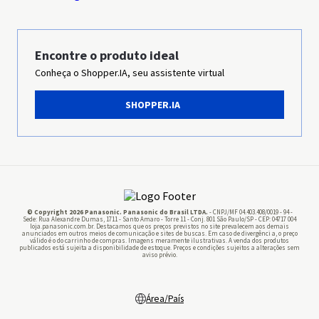
Sustentabilidade
Grupo Panasonic
Encontre o produto ideal
Conheça o Shopper.IA, seu assistente virtual
Imprensa
SHOPPER.IA
Panasonic Business
Pilhas
© Copyright 2026 Panasonic. Panasonic do Brasil LTDA.
- CNPJ/MF 04.403.408/0019 - 94 -
Sede: Rua Alexandre Dumas, 1711 - Santo Amaro - Torre 11 - Conj. 801 São Paulo/SP - CEP: 04717 004
loja.panasonic.com.br. Destacamos que os preços previstos no site prevalecem aos demais
anunciados em outros meios de comunicação e sites de buscas. Em caso de divergênci a, o preço
válido é o do carrinho de compras. Imagens meramente ilustrativas. A venda dos produtos
publicados está sujeita a disponibilidade de estoque. Preços e condições sujeitos a alterações sem
aviso prévio.
Área/País