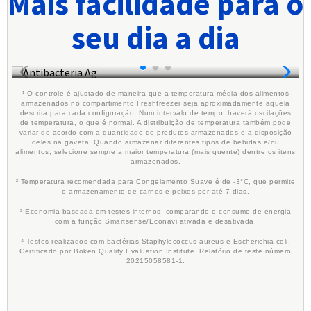
Mais facilidade para o
seu dia a dia
ANTIBACTERIA AG
¹ O controle é ajustado de maneira que a temperatura média dos alimentos
armazenados no compartimento Freshfreezer seja aproximadamente aquela
descrita para cada configuração. Num intervalo de tempo, haverá oscilações
de temperatura, o que é normal. A distribuição de temperatura também pode
variar de acordo com a quantidade de produtos armazenados e a disposição
deles na gaveta. Quando armazenar diferentes tipos de bebidas e/ou
alimentos, selecione sempre a maior temperatura (mais quente) dentre os itens
armazenados.
² Temperatura recomendada para Congelamento Suave é de -3°C, que permite
o armazenamento de carnes e peixes por até 7 dias.
³ Economia baseada em testes internos, comparando o consumo de energia
com a função Smartsense/Econavi ativada e desativada.
⁴ Testes realizados com bactérias Staphylococcus aureus e Escherichia coli.
Certificado por Boken Quality Evaluation Institute. Relatório de teste número
20215058581-1.