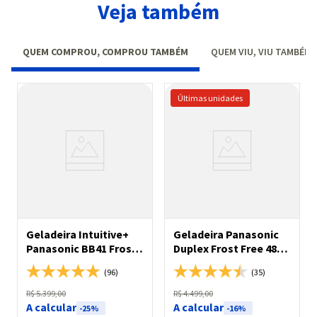
Veja também
QUEM COMPROU, COMPROU TAMBÉM
QUEM VIU, VIU TAMBÉM
Geladeira Intuitive+
Geladeira Panasonic
Panasonic BB41 Frost
Duplex Frost Free 483L
Free Inverter 407L
A+++ Aço Escovado -
(96)
(35)
Black Glass - NR-
NR-BT71PV4X
BB41GV2B
R$
5
.
399
,
00
R$
4
.
499
,
00
A calcular
A calcular
-
25%
-
16%