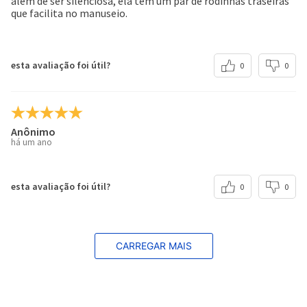
além de ser silenciosa, ela tem um par de rodinhas traseiras
que facilita no manuseio.
esta avaliação foi útil?
0
0
Anônimo
há um ano
esta avaliação foi útil?
0
0
CARREGAR MAIS