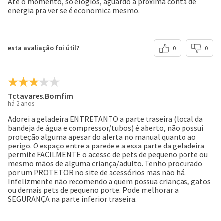
Até o momento, só elogios, aguardo a próxima conta de
energia pra ver se é economica mesmo.
esta avaliação foi útil?
0
0
Tctavares.Bomfim
há 2 anos
Adorei a geladeira ENTRETANTO a parte traseira (local da
bandeja de água e compressor/tubos) é aberto, não possui
proteção alguma apesar do alerta no manual quanto ao
perigo. O espaço entre a parede e a essa parte da geladeira
permite FACILMENTE o acesso de pets de pequeno porte ou
mesmo mãos de alguma criança/adulto. Tenho procurado
por um PROTETOR no site de acessórios mas não há.
Infelizmente não recomendo a quem possua crianças, gatos
ou demais pets de pequeno porte. Pode melhorar a
SEGURANÇA na parte inferior traseira.