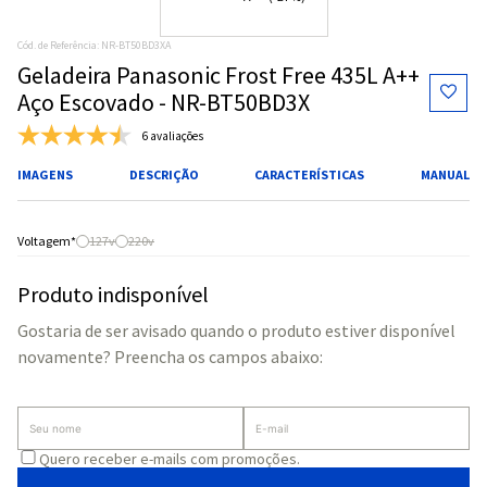
Cód. de Referência
:
NR-BT50BD3XA
Geladeira Panasonic Frost Free 435L A++
Aço Escovado - NR-BT50BD3X
6 avaliações
IMAGENS
DESCRIÇÃO
CARACTERÍSTICAS
MANUAL
127v
220v
Produto indisponível
Gostaria de ser avisado quando o produto estiver disponível
novamente? Preencha os campos abaixo:
Quero receber e-mails com promoções.