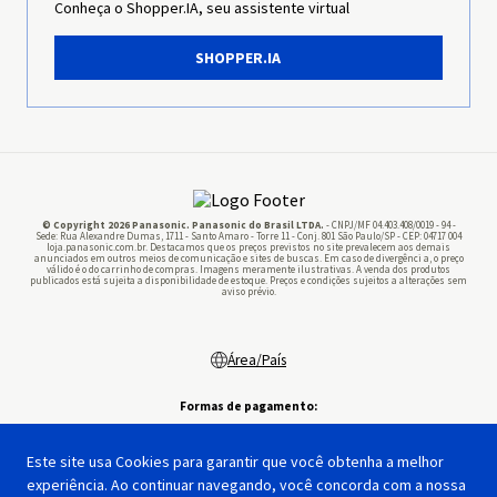
Conheça o Shopper.IA, seu assistente virtual
Imprensa
SHOPPER.IA
Panasonic Business
Pilhas
© Copyright 2026 Panasonic. Panasonic do Brasil LTDA.
- CNPJ/MF 04.403.408/0019 - 94 -
Sede: Rua Alexandre Dumas, 1711 - Santo Amaro - Torre 11 - Conj. 801 São Paulo/SP - CEP: 04717 004
loja.panasonic.com.br. Destacamos que os preços previstos no site prevalecem aos demais
anunciados em outros meios de comunicação e sites de buscas. Em caso de divergênci a, o preço
válido é o do carrinho de compras. Imagens meramente ilustrativas. A venda dos produtos
publicados está sujeita a disponibilidade de estoque. Preços e condições sujeitos a alterações sem
aviso prévio.
Área/País
Formas de pagamento:
Este site usa Cookies para garantir que você obtenha a melhor
experiência. Ao continuar navegando, você concorda com a nossa
Segurança:
Feito por: