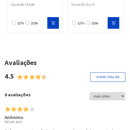
12
R$
339
,
08
12
R$
313
,
25
127v
220v
127v
220v
Avaliações
4.5
QUERO AVALIAR
6 avaliações
Anônimo
há um ano