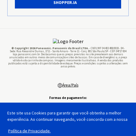
SHOPPER.IA
Panasonic Business
Pilhas
© Copyright 2026 Panasonic. Panasonic do Brasil LTDA.
- CNPJ/MF 04.403.408/0019 - 94 -
Sede: Rua Alexandre Dumas, 1711 - Santo Amaro - Torre 11 - Conj. 801 São Paulo/SP - CEP: 04717 004
loja.panasonic.com.br. Destacamos que os preços previstos no site prevalecem aos demais
anunciados em outros meios de comunicação e sites de buscas. Em caso de divergênci a, o preço
válido é o do carrinho de compras. Imagens meramente ilustrativas. A venda dos produtos
publicados está sujeita a disponibilidade de estoque. Preços e condições sujeitos a alterações sem
aviso prévio.
Área/País
Formas de pagamento:
Este site usa Cookies para garantir que você obtenha a melhor
experiência. Ao continuar navegando, você concorda com a nossa
Segurança:
Feito por:
Política de Privacidade.