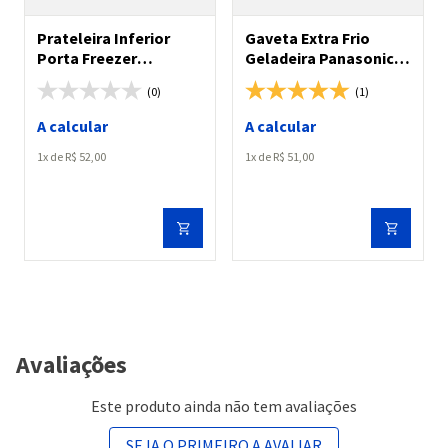
Prateleira Inferior
Gaveta Extra Frio
Porta Freezer
Geladeira Panasonic
Panasonic NR-BT50/
NR-BT40/ NR-BT41/
(0)
(1)
NR-BT51 /NR-BT55 /
NR-BT42/ NR-BT43
NR-BT56 / NR-BT71
A calcular
A calcular
1
R$
52
,
00
1
R$
51
,
00
Avaliações
Este produto ainda não tem avaliações
SEJA O PRIMEIRO A AVALIAR