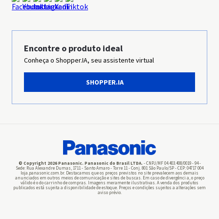
Ética & Compliance
Sustentabilidade
Grupo Panasonic
Encontre o produto ideal
Conheça o Shopper.IA, seu assistente virtual
Imprensa
SHOPPER.IA
Panasonic Business
Pilhas
© Copyright 2026 Panasonic. Panasonic do Brasil LTDA.
- CNPJ/MF 04.403.408/0019 - 94 -
Sede: Rua Alexandre Dumas, 1711 - Santo Amaro - Torre 11 - Conj. 801 São Paulo/SP - CEP: 04717 004
loja.panasonic.com.br. Destacamos que os preços previstos no site prevalecem aos demais
anunciados em outros meios de comunicação e sites de buscas. Em caso de divergênci a, o preço
válido é o do carrinho de compras. Imagens meramente ilustrativas. A venda dos produtos
publicados está sujeita a disponibilidade de estoque. Preços e condições sujeitos a alterações sem
aviso prévio.