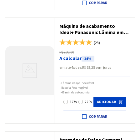
COMPARAR
Máquina de acabamento
Ideal+ Panasonic Lâmina em
Aço Inoxidável Bateria
(23)
Recarregável - ER389X
R$
289
,
00
A calcular
-
14%
em até
4
x
R$
62
,
25
sem juros
•
Lâmina de aço inoxidável
•
Bateria Recarregável
•
45 min de autonomia
127v
220v
ADICIONAR
COMPARAR
Aparador de Pelos Corporal