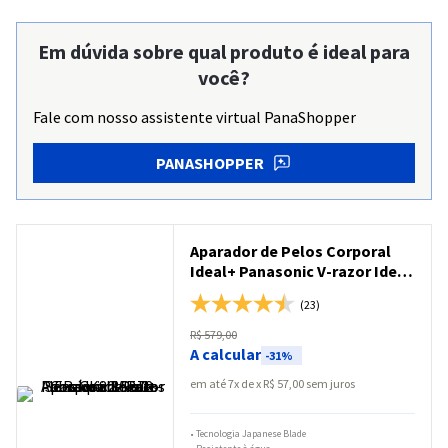
Em dúvida sobre qual produto é ideal para
você?
Fale com nosso assistente virtual PanaShopper
PANASHOPPER
Aparador de Pelos Corporal
Ideal+ Panasonic V-razor Ideal
para Peles Sensíveis Bivolt -
(23)
ER-GK80-S572
R$
579
,
00
A calcular
-
31%
em até
7
x
R$
57
,
00
sem juros
•
Tecnologia Japanese Blade