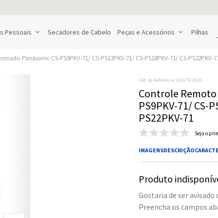
s Pessoais
Secadores de Cabelo
Peças e Acessórios
Pilhas
cionado Panasonic CS-PS9PKV-71/ CS-PS12PKV-71/ CS-PS18PKV-71/ CS-PS22PKV-7
Cód. de Referência
:
CWA75C4039
Controle Remoto 
PS9PKV-71/ CS-P
PS22PKV-71
Seja o pri
IMAGENS
DESCRIÇÃO
CARACTE
Produto indisponív
Gostaria de ser avisado
Preencha os campos aba