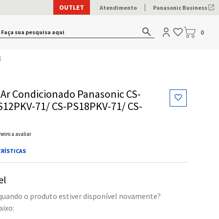
OUTLET
Atendimento
Panasonic Business
Faça sua pesquisa aqui
0
1
Ar Condicionado Panasonic CS-
S12PKV-71/ CS-PS18PKV-71/ CS-
meiro a avaliar
RÍSTICAS
el
 quando o produto estiver disponível novamente?
ixo: