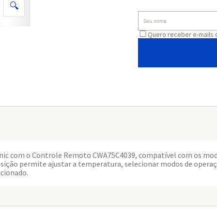
Quero receber e-mails
sonic com o Controle Remoto CWA75C4039, compatível com os mo
ição permite ajustar a temperatura, selecionar modos de operação
icionado.