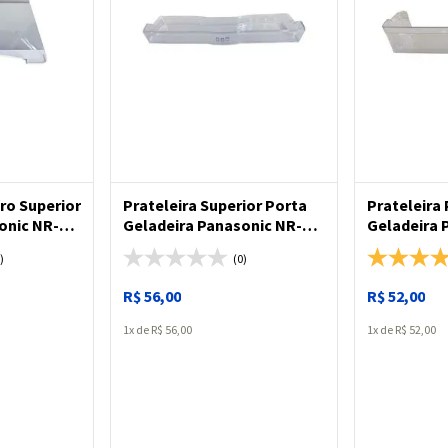
ADICIONAR
ADICIONAR
dro Superior
Prateleira Superior Porta
Prateleira
onic NR-
Geladeira Panasonic NR-
Geladeira 
NR-BB53/
BB53
BB53 / NR-
)
(0)
R$
56
,
00
R$
52
,
00
1
R$
56
,
00
1
R$
52
,
00