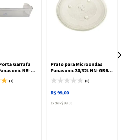
ADICIONAR
ADICIONAR
 Porta Garrafa
Prato para Microondas
Borra
Panasonic NR-
Panasonic 30/32L NN-GB68/
para 
BB64
NN-GT682/ NN-ST65H/ NN-
BB41
(1)
(0)
ST674
R$
99
,
00
1
R$
99
,
00
Produto 