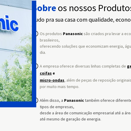
Sobre
os nossos Produto
Tudo pra sua casa com qualidade, econo
Os produtos
Panasonic
são criados pra levar a ec
brasileiros,
oferecendo soluções que economizam energia, água 
dia.
A empresa oferece diversas linhas completas de
g
coifas
e
micro-ondas
, além de peças de reposição origina
por muito mais tempo.
Além disso, a
Panasonic
também oferece diferent
tipos de empresas,
desde a área de comunicação empresarial até a área
até mesmo de geração de energia.