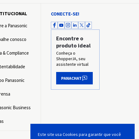
STITUCIONAL
CONECTE-SE!
re a Panasonic
Encontre o
balhe conosco
produto ideal
ca & Compliance
Conheça o
Shopper.IA, seu
assistente virtual
tentabilidade
PANACHAT
po Panasonic
rensa
asonic Business
as
Este site usa Cookies para garantir que você