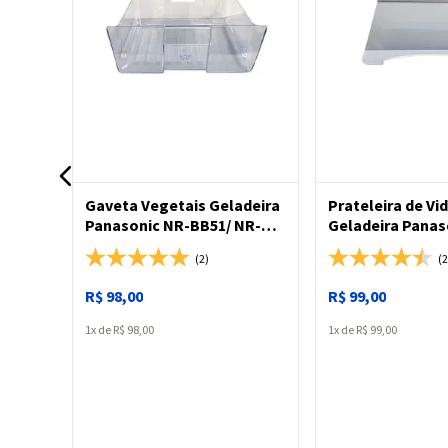
ADICIONAR
Gaveta Vegetais Geladeira
Prateleira de Vi
Panasonic NR-BB51/ NR-
Geladeira Panas
BB52 / NR-BB53 / NR-BB64 /
BB51/ NR-BB52/ 
(2)
(2
NR-BB65 / NR-BB71
NR-BB71
R$
98
,
00
R$
99
,
00
1
R$
98
,
00
1
R$
99
,
00