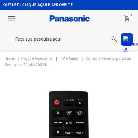
UTLET | CLIQUE AQUI E APROVEITE
0
Faça sua pesquisa aqui
Peças e Acessórios
TV e Áudio
Controle Remoto para Som
Panasonic SC-AKX220LBK