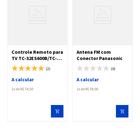
Controle Remoto para
Antena FM com
TV TC-32ES600B/TC-
Conector Panasonic
32FS500B/TC-
(2)
(0)
40ES600B/TC-
43ES630B/TC-
A calcular
A calcular
43EX600B/TC-
43SV700B/TC-
2
R$
74
,
50
1
R$
59
,
00
49ES630B/TC-
49EX600B/TC-
55EX600B/TC-58EX750B