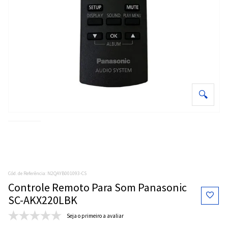
Cód. de Referência
:
N2QAYB001093-CS
Controle Remoto Para Som Panasonic
SC-AKX220LBK
Seja o primeiro a avaliar