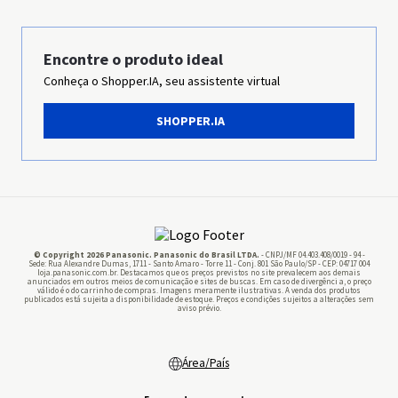
Sustentabilidade
Grupo Panasonic
Encontre o produto ideal
Conheça o Shopper.IA, seu assistente virtual
Imprensa
SHOPPER.IA
Panasonic Business
Pilhas
© Copyright 2026 Panasonic. Panasonic do Brasil LTDA.
- CNPJ/MF 04.403.408/0019 - 94 -
Sede: Rua Alexandre Dumas, 1711 - Santo Amaro - Torre 11 - Conj. 801 São Paulo/SP - CEP: 04717 004
loja.panasonic.com.br. Destacamos que os preços previstos no site prevalecem aos demais
anunciados em outros meios de comunicação e sites de buscas. Em caso de divergênci a, o preço
válido é o do carrinho de compras. Imagens meramente ilustrativas. A venda dos produtos
publicados está sujeita a disponibilidade de estoque. Preços e condições sujeitos a alterações sem
aviso prévio.
Área/País