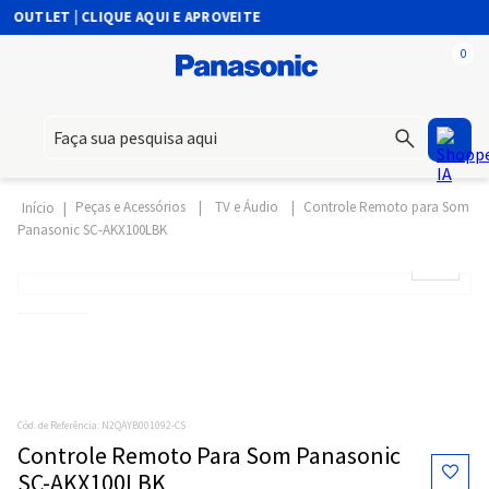
OUTLET | CLIQUE AQUI E APROVEITE
0
Faça sua pesquisa aqui
Peças e Acessórios
TV e Áudio
Controle Remoto para Som
Panasonic SC-AKX100LBK
Cód. de Referência
:
N2QAYB001092-CS
Controle Remoto Para Som Panasonic
SC-AKX100LBK