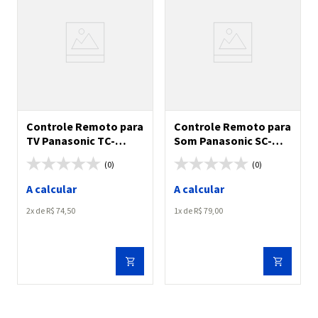
Controle Remoto para
Controle Remoto para
TV Panasonic TC-
Som Panasonic SC-
32JS500B/ TC-
AKX710LBK/ SC-
(0)
(0)
40JS500B/ TC-
MAX3500LB
42JS500B
A calcular
A calcular
2
R$
74
,
50
1
R$
79
,
00