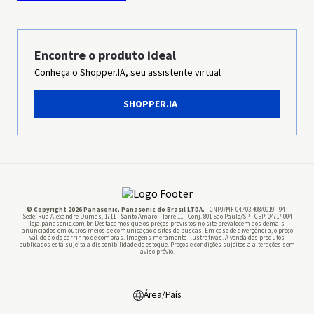
Sustentabilidade
Grupo Panasonic
Encontre o produto ideal
Conheça o Shopper.IA, seu assistente virtual
Imprensa
SHOPPER.IA
Panasonic Business
Pilhas
© Copyright 2026 Panasonic. Panasonic do Brasil LTDA.
- CNPJ/MF 04.403.408/0019 - 94 -
Sede: Rua Alexandre Dumas, 1711 - Santo Amaro - Torre 11 - Conj. 801 São Paulo/SP - CEP: 04717 004
loja.panasonic.com.br. Destacamos que os preços previstos no site prevalecem aos demais
anunciados em outros meios de comunicação e sites de buscas. Em caso de divergênci a, o preço
válido é o do carrinho de compras. Imagens meramente ilustrativas. A venda dos produtos
publicados está sujeita a disponibilidade de estoque. Preços e condições sujeitos a alterações sem
aviso prévio.
Área/País