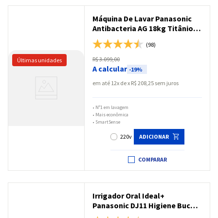
Máquina De Lavar Panasonic
Antibacteria AG 18kg Titânio -
NA-F180P7T
(98)
R$
3
.
099
,
00
A calcular
-
19%
em até
12
x
R$
208
,
25
sem juros
•
Nº1 em lavagem
•
Mais econômica
•
SmartSense
220v
ADICIONAR
COMPARAR
Irrigador Oral Ideal+
Panasonic DJ11 Higiene Bucal -
EW-DJ11-A503