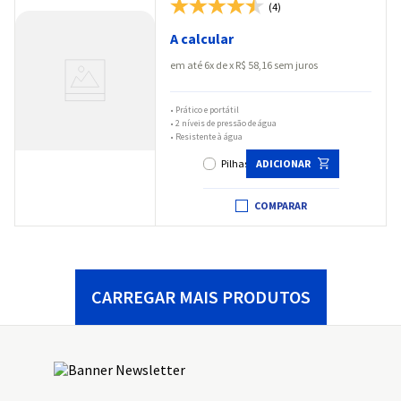
(4)
A calcular
em até
6
x
R$
58
,
16
sem juros
•
Prático e portátil
•
2 níveis de pressão de água
•
Resistente à água
Pilhas
ADICIONAR
COMPARAR