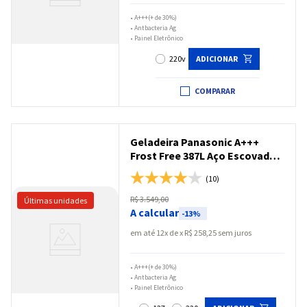
•
A+++(+ de 30%)
•
Antbacteria Ag
•
Painel Eletrônico
220v
ADICIONAR
COMPARAR
Geladeira Panasonic A+++
Frost Free 387L Aço Escovado -
NR-BT41PD1X
(10)
R$
3
.
549
,
00
A calcular
-
13%
em até
12
x
R$
258
,
25
sem juros
•
A+++(+ de 30%)
•
Antbacteria Ag
•
Painel Eletrônico