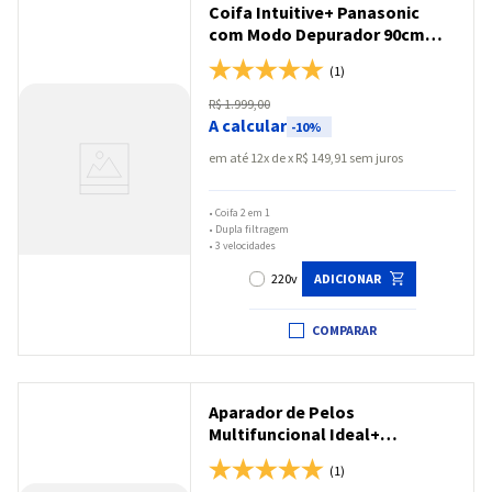
Coifa Intuitive+ Panasonic
com Modo Depurador 90cm
Black Glass - FV-9HSDB2
(1)
R$
1
.
999
,
00
A calcular
-
10%
em até
12
x
R$
149
,
91
sem juros
•
Coifa 2 em 1
•
Dupla filtragem
•
3 velocidades
220v
ADICIONAR
COMPARAR
Aparador de Pelos
Multifuncional Ideal+
Panasonic D-perfector Barba,
(1)
Cabelo e Corpo Alta Precisão