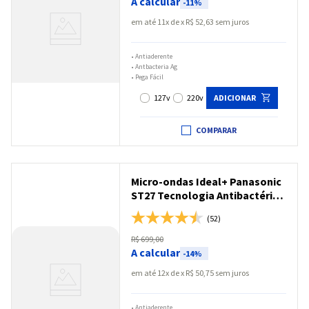
A calcular
-
11%
em até
11
x
R$
52
,
63
sem juros
•
Antiaderente
•
Antbacteria Ag
•
Pega Fácil
127v
220v
ADICIONAR
COMPARAR
Micro-ondas Ideal+ Panasonic
ST27 Tecnologia Antibactéria
21L Branco espelhado - NN-
(52)
ST27LWRU
R$
699
,
00
A calcular
-
14%
em até
12
x
R$
50
,
75
sem juros
•
Antiaderente