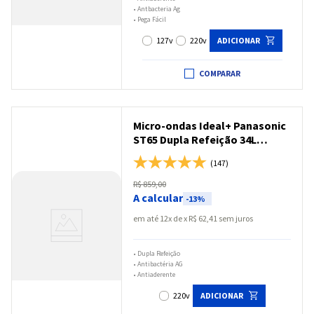
•
Antbacteria Ag
•
Pega Fácil
127v
220v
ADICIONAR
COMPARAR
Micro-ondas Ideal+ Panasonic
ST65 Dupla Refeição 34L
Branco - NN-ST65LWRU
(147)
R$
859
,
00
A calcular
-
13%
em até
12
x
R$
62
,
41
sem juros
•
Dupla Refeição
•
Antibactéria AG
•
Antiaderente
220v
ADICIONAR