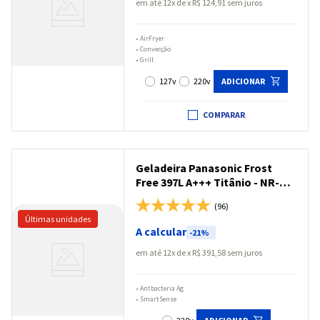
em até
12
x
R$
124
,
91
sem juros
•
AirFryer
•
Convecção
•
Grill
127v
220v
ADICIONAR
COMPARAR
Geladeira Panasonic Frost
Free 397L A+++ Titânio - NR-
BB41PV1T
(96)
A calcular
-
21%
em até
12
x
R$
391
,
58
sem juros
•
Antbacteria Ag
•
SmartSense