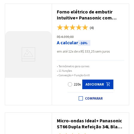
Forno elétrico de embutir
Intuitive+ Panasonic com
Termômetro, Grill e
(4)
Convecção 72L Black Glass -
HL-CX672BRPK
R$
4
.
399
,
00
A calcular
-
16%
em até
12
x
R$
333
,
25
sem juros
•
Termômetro para carnes
•
11 funções
•
Convecção + Função Grill
220v
ADICIONAR
COMPARAR
Micro-ondas Ideal+ Panasonic
ST66 Dupla Refeição 34L Black
Glass - NN-ST66NBRU