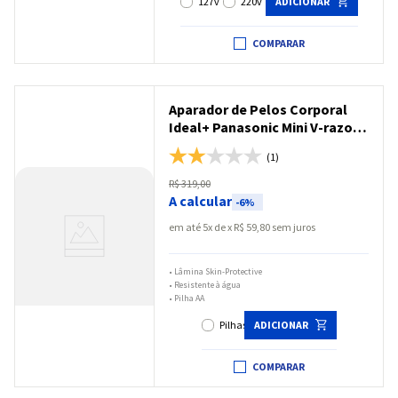
127v
220v
ADICIONAR
COMPARAR
Aparador de Pelos Corporal
Ideal+ Panasonic Mini V-razor
Tecnologia Skin-Protective -
(1)
ER-GK20-K572
R$
319
,
00
A calcular
-
6%
em até
5
x
R$
59
,
80
sem juros
•
Lâmina Skin-Protective
•
Resistente à água
•
Pilha AA
Pilhas
ADICIONAR
COMPARAR