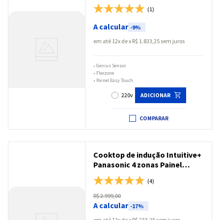
Panasonic Flex Zone Black
(1)
Glass - KY-T937XLRPK
A calcular
-
9%
em até
12
x
R$
1
.
833
,
25
sem juros
•
Genius Sensor
•
Flexzone
•
Painel Easy Touch
220v
ADICIONAR
COMPARAR
Cooktop de indução Intuitive+
Panasonic 4 zonas Painel
Touch Black Glass - KY-
(4)
W648CLRPK
R$
2
.
999
,
00
A calcular
-
17%
em até
12
x
R$
233
,
25
sem juros