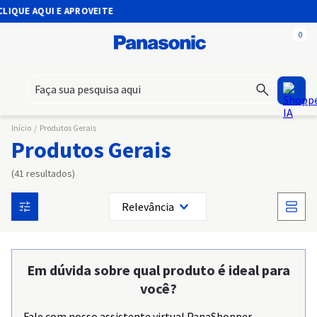
UE AQUI E APROVEITE
0
Faça sua pesquisa aqui
Início
/
Produtos Gerais
Produtos Gerais
41
Relevância
Em dúvida sobre qual produto é ideal para
você?
Fale com nosso assistente virtual PanaShopper