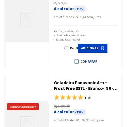
Bivolt - ER-GB80-S572
R$
559
,
00
A calcular
-
11%
em até
9
x
R$
55
,
44
sem juros
•
6 posições de ajuste
•
Lâmina de aço inoxidável
•
Bateria Recarregável
Bivolt
ADICIONAR
COMPARAR
Geladeira Panasonic A+++
Frost Free 387L - Branco- NR-
BT41PD1W
(10)
R$
3
.
099
,
00
A calcular
-
23%
em até
12
x
R$
199
,
91
sem juros