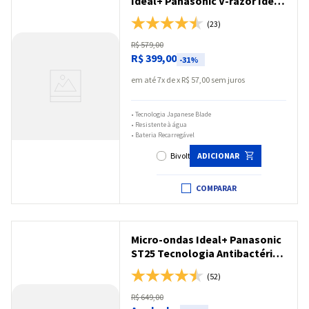
Ideal+ Panasonic V-razor Ideal
para Peles Sensíveis Bivolt -
(23)
ER-GK80-S572
R$
579
,
00
R$
399
,
00
-
31%
em até
7
x
R$
57
,
00
sem juros
•
Tecnologia Japanese Blade
•
Resistente à água
•
Bateria Recarregável
Bivolt
ADICIONAR
COMPARAR
Micro-ondas Ideal+ Panasonic
ST25 Tecnologia Antibactéria
21L Branco - NN-ST25LWRU
(52)
R$
649
,
00