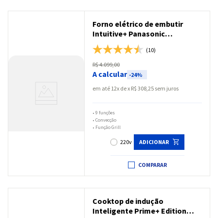
Forno elétrico de embutir
Intuitive+ Panasonic
Multifunções com Grill e
(10)
Convecção 80L Inox - HL-
CX668SRPK
R$
4
.
099
,
00
A calcular
-
24%
em até
12
x
R$
308
,
25
sem juros
•
9 funções
•
Convecção
•
Função Grill
220v
ADICIONAR
COMPARAR
Cooktop de indução
Inteligente Prime+ Edition