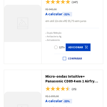
(147)
R$
949
,
00
A calcular
-
31%
em até
12
x
R$
55
,
75
sem juros
•
Dupla Refeição
•
Antbacteria Ag
•
Antiaderente
127v
ADICIONAR
COMPARAR
Micro-ondas Intuitive+
Panasonic CD89 4 em 1 Airfryer
30L Black Glass - NN-
(25)
CD89NBRU
R$
2
.
099
,
00
A calcular
-
33%