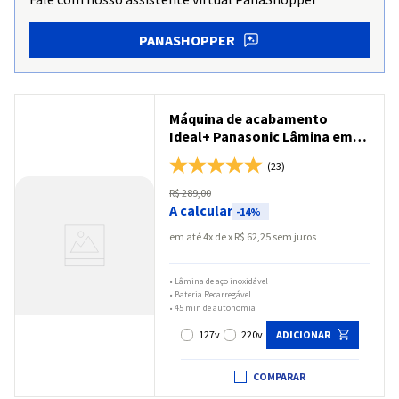
PANASHOPPER
Máquina de acabamento
Ideal+ Panasonic Lâmina em
Aço Inoxidável Bateria
(23)
Recarregável - ER389X
R$
289
,
00
A calcular
-
14%
em até
4
x
R$
62
,
25
sem juros
•
Lâmina de aço inoxidável
•
Bateria Recarregável
•
45 min de autonomia
127v
220v
ADICIONAR
COMPARAR