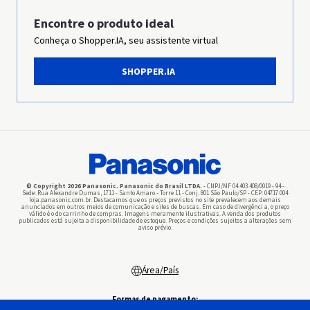
Grupo Panasonic
Encontre o produto ideal
Conheça o Shopper.IA, seu assistente virtual
Imprensa
SHOPPER.IA
Panasonic Business
Pilhas
© Copyright 2026 Panasonic. Panasonic do Brasil LTDA.
- CNPJ/MF 04.403.408/0019 - 94 -
Sede: Rua Alexandre Dumas, 1711 - Santo Amaro - Torre 11 - Conj. 801 São Paulo/SP - CEP: 04717 004
loja.panasonic.com.br. Destacamos que os preços previstos no site prevalecem aos demais
anunciados em outros meios de comunicação e sites de buscas. Em caso de divergênci a, o preço
válido é o do carrinho de compras. Imagens meramente ilustrativas. A venda dos produtos
publicados está sujeita a disponibilidade de estoque. Preços e condições sujeitos a alterações sem
aviso prévio.
Área/País
Formas de pagamento: