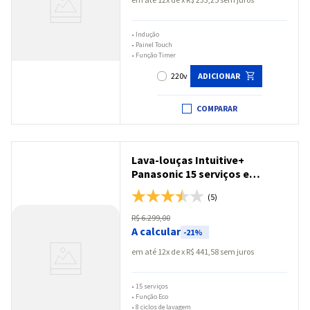
•
Indução
•
Painel Touch
•
Função Timer
220v
ADICIONAR
COMPARAR
Lava-louças Intuitive+
Panasonic 15 serviços e
Função ECO Black Glass - NP-
(5)
6M1MBKBRP
R$
6
.
299
,
00
A calcular
-
21%
em até
12
x
R$
441
,
58
sem juros
•
15 serviços
•
Função Eco
•
8 ciclos de lavagem