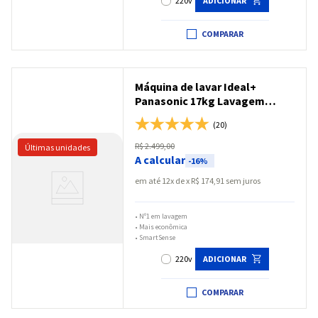
220v
ADICIONAR
COMPARAR
Máquina de lavar Ideal+
Panasonic 17kg Lavagem
Eficiente SmartSense Branca -
(20)
NA-F170B7W
R$
2
.
499
,
00
A calcular
-
16%
em até
12
x
R$
174
,
91
sem juros
•
Nº1 em lavagem
•
Mais econômica
•
SmartSense
220v
ADICIONAR
COMPARAR