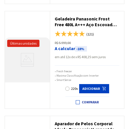
Geladeira Panasonic Frost
Free 480L A+++ Aço Escovado -
NR-BB71PVFX
(121)
R$
5
.
999
,
00
A calcular
-
18%
em até
12
x
R$
408
,
25
sem juros
•
Fresh freezer
•
Maxima Classificação com Inverter
•
SmartSense
220v
ADICIONAR
COMPARAR
Aparador de Pelos Corporal