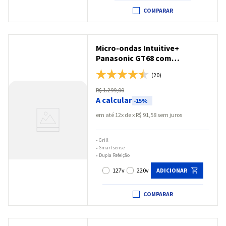
COMPARAR
Micro-ondas Intuitive+
Panasonic GT68 com
SmartSense e Grill 30L Black
(20)
Glass - NN-GT68LBRU
R$
1
.
299
,
00
A calcular
-
15%
em até
12
x
R$
91
,
58
sem juros
•
Grill
•
Smartsense
•
Dupla Refeição
127v
220v
ADICIONAR
COMPARAR